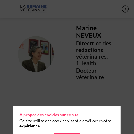
Marine
NEVEUX
Directrice des
rédactions
MN
vétérinaires,
1Health
Docteur
vétérinaire
Ses
A propos des cookies sur ce site
sessions
Ce site utilise des cookies visant à améliorer votre
expérience.