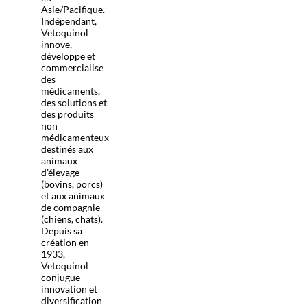
Asie/Pacifique.
Indépendant,
Vetoquinol
innove,
développe et
commercialise
des
médicaments,
des solutions et
des produits
non
médicamenteux
destinés aux
animaux
d’élevage
(bovins, porcs)
et aux animaux
de compagnie
(chiens, chats).
Depuis sa
création en
1933,
Vetoquinol
conjugue
innovation et
diversification