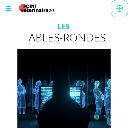
LES
TABLES-RONDES
17:30
-
18:15
La réalité virtuelle : un changement
de paradigme ?