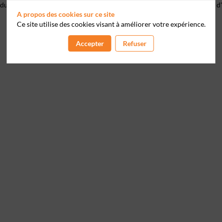
 du droit de s’opposer à ce que les données le concernant fassent l'objet
A propos des cookies sur ce site
Ce site utilise des cookies visant à améliorer votre expérience.
Accepter
Refuser