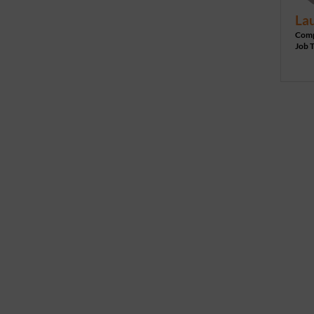
La
Com
Job T